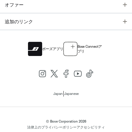
T
オファー
T
追加のリンク
Bose Connectア
ボーズアプリ
プリ
|
Japan
Japanese
© Bose Corporation 2026
法律上の
プライバシーポリシー
アクセシビリティ