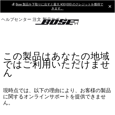
Skip
💰
Bose 製品を下取りに出すと最大 ¥30,000 のクレジットを獲得で
cl
きます。
to
Main
ヘルプセンター
注文
製品サポート
この製品はあなたの地域
ではご利用いただけませ
ん
現時点では、以下の理由により、お客様の製品
に関するオンラインサポートを提供できませ
ん。