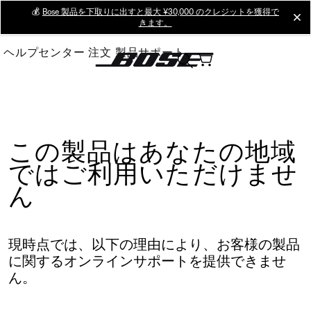
Skip
💰
Bose 製品を下取りに出すと最大 ¥30,000 のクレジットを獲得で
cl
きます。
to
Main
ヘルプセンター
注文
製品サポート
この製品はあなたの地域
ではご利用いただけませ
ん
現時点では、以下の理由により、お客様の製品
に関するオンラインサポートを提供できませ
ん。