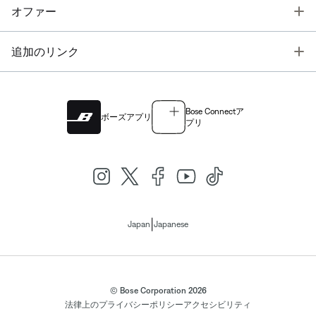
T
オファー
T
追加のリンク
Bose Connectア
ボーズアプリ
プリ
|
Japan
Japanese
© Bose Corporation 2026
法律上の
プライバシーポリシー
アクセシビリティ