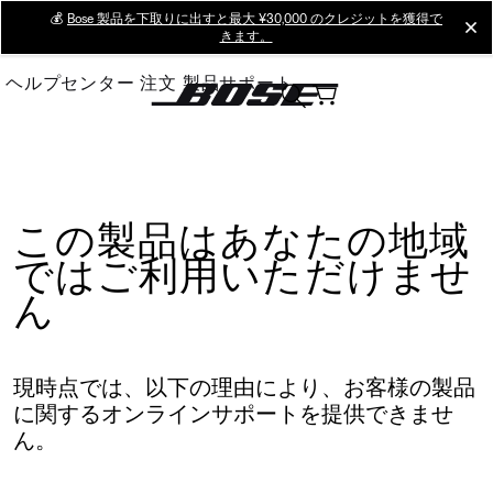
Skip
💰
Bose 製品を下取りに出すと最大 ¥30,000 のクレジットを獲得で
cl
きます。
to
Main
ヘルプセンター
注文
製品サポート
この製品はあなたの地域
ではご利用いただけませ
ん
現時点では、以下の理由により、お客様の製品
に関するオンラインサポートを提供できませ
ん。