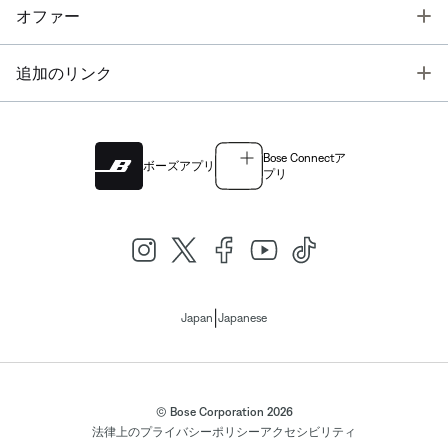
T
オファー
T
追加のリンク
Bose Connectア
ボーズアプリ
プリ
|
Japan
Japanese
© Bose Corporation 2026
法律上の
プライバシーポリシー
アクセシビリティ