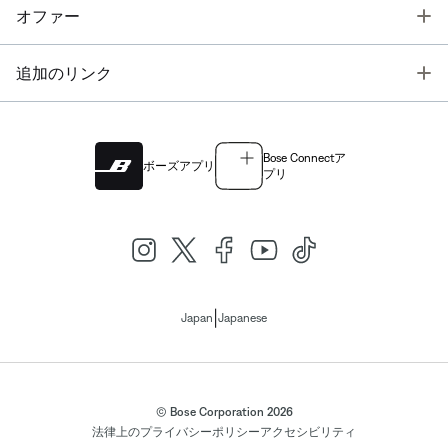
T
オファー
T
追加のリンク
Bose Connectア
ボーズアプリ
プリ
|
Japan
Japanese
© Bose Corporation 2026
法律上の
プライバシーポリシー
アクセシビリティ