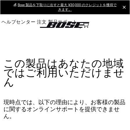
Skip
💰
Bose 製品を下取りに出すと最大 ¥30,000 のクレジットを獲得で
cl
きます。
to
Main
ヘルプセンター
注文
製品サポート
この製品はあなたの地域
ではご利用いただけませ
ん
現時点では、以下の理由により、お客様の製品
に関するオンラインサポートを提供できませ
ん。