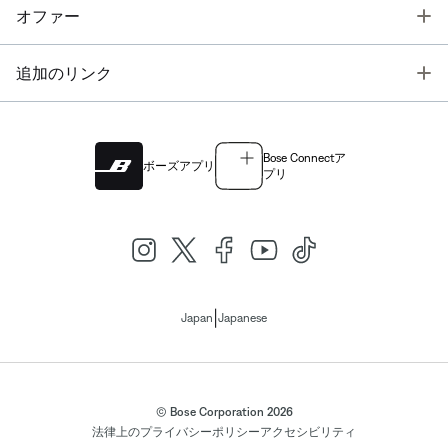
T
オファー
T
追加のリンク
Bose Connectア
ボーズアプリ
プリ
|
Japan
Japanese
© Bose Corporation 2026
法律上の
プライバシーポリシー
アクセシビリティ