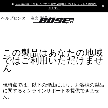
Skip
💰
Bose 製品を下取りに出すと最大 ¥30,000 のクレジットを獲得で
cl
きます。
to
Main
ヘルプセンター
注文
製品サポート
この製品はあなたの地域
ではご利用いただけませ
ん
現時点では、以下の理由により、お客様の製品
に関するオンラインサポートを提供できませ
ん。