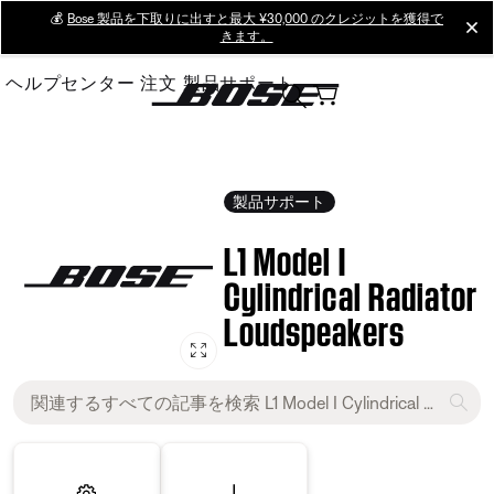
Skip
💰
Bose 製品を下取りに出すと最大 ¥30,000 のクレジットを獲得で
cl
きます。
to
Main
ヘルプセンター
注文
製品サポート
製品サポート
L1 Model I
Cylindrical Radiator
Loudspeakers