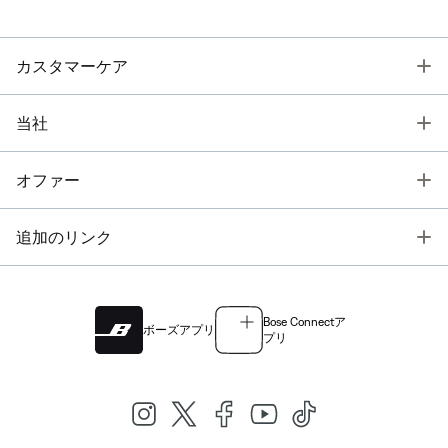
T
カスタマーケア
T
当社
T
オファー
T
追加のリンク
Bose Connectア
ボーズアプリ
プリ