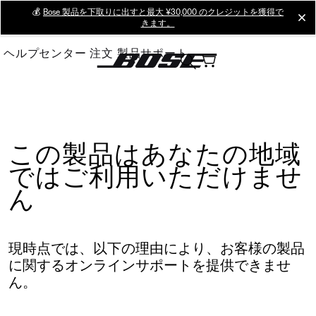
Skip
💰
Bose 製品を下取りに出すと最大 ¥30,000 のクレジットを獲得で
cl
きます。
to
Main
ヘルプセンター
注文
製品サポート
この製品はあなたの地域
ではご利用いただけませ
ん
現時点では、以下の理由により、お客様の製品
に関するオンラインサポートを提供できませ
ん。