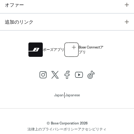
T
オファー
T
追加のリンク
Bose Connectア
ボーズアプリ
プリ
|
Japan
Japanese
© Bose Corporation 2026
法律上の
プライバシーポリシー
アクセシビリティ