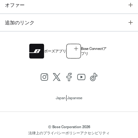
T
オファー
T
追加のリンク
Bose Connectア
ボーズアプリ
プリ
|
Japan
Japanese
© Bose Corporation 2026
法律上の
プライバシーポリシー
アクセシビリティ