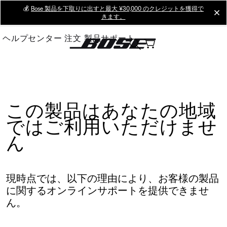
Skip
💰
Bose 製品を下取りに出すと最大 ¥30,000 のクレジットを獲得で
cl
きます。
to
Main
ヘルプセンター
注文
製品サポート
この製品はあなたの地域
ではご利用いただけませ
ん
現時点では、以下の理由により、お客様の製品
に関するオンラインサポートを提供できませ
ん。