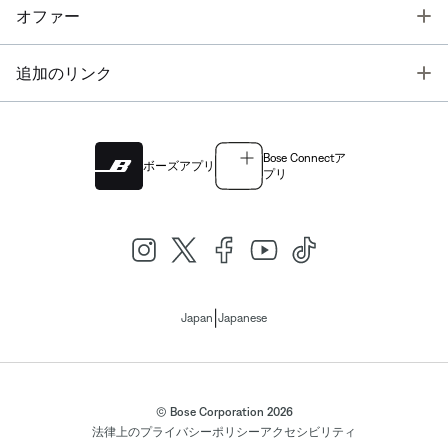
T
オファー
T
追加のリンク
Bose Connectア
ボーズアプリ
プリ
|
Japan
Japanese
© Bose Corporation 2026
法律上の
プライバシーポリシー
アクセシビリティ