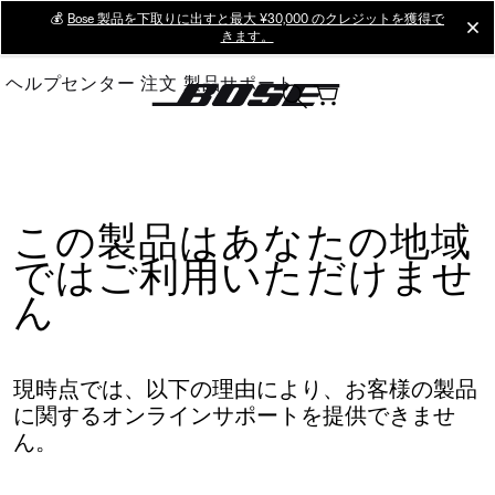
Skip
💰
Bose 製品を下取りに出すと最大 ¥30,000 のクレジットを獲得で
cl
きます。
to
Main
ヘルプセンター
注文
製品サポート
この製品はあなたの地域
ではご利用いただけませ
ん
現時点では、以下の理由により、お客様の製品
に関するオンラインサポートを提供できませ
ん。