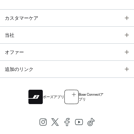
T
カスタマーケア
T
当社
T
オファー
T
追加のリンク
Bose Connectア
ボーズアプリ
プリ