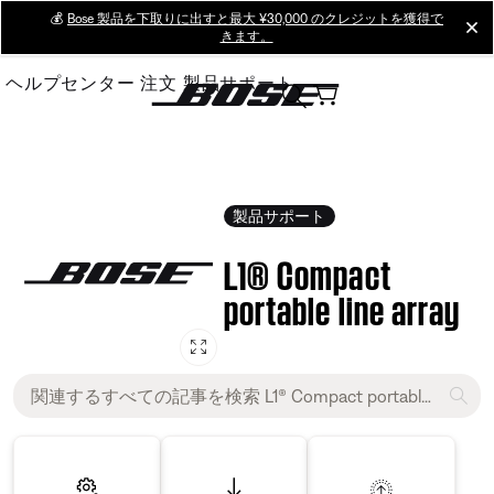
Skip
💰
Bose 製品を下取りに出すと最大 ¥30,000 のクレジットを獲得で
cl
きます。
to
Main
ヘルプセンター
注文
製品サポート
製品サポート
L1® Compact
portable line array