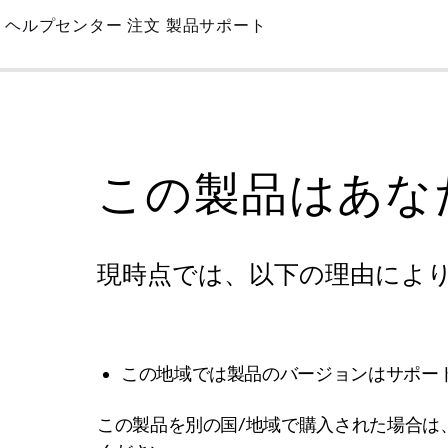
Skip
ヘルプセンター
注文
製品サポート
to
Main
この製品はあな
現時点では、以下の理由によ
この地域では製品のバージョンはサポー
この製品を別の国/地域で購入された場合は