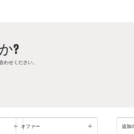
か?
合わせください。
Toggle
Toggle
オファー
追加