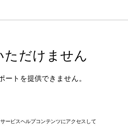
cl
いただけません
ポートを提供できません。
フサービスヘルプコンテンツにアクセスして