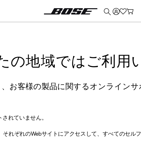
💰
Bose 製品を下取りに出すと最大 ¥30,000 のクレジットを獲得できます。
たの地域ではご利用
り、お客様の製品に関するオンラインサ
トされていません。
、それぞれのWebサイトにアクセスして、すべてのセル