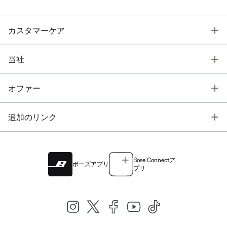
T
カスタマーケア
T
当社
T
オファー
T
追加のリンク
Bose Connectア
ボーズアプリ
プリ