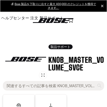
Skip
💰
Bose 製品を下取りに出すと最大 ¥30,000 のクレジットを獲得で
cl
きます。
to
Main
ヘルプセンター
注文
製品サポート
製品サポート
KNOB_MASTER_VO
LUME_SVCE