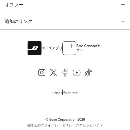
T
オファー
T
追加のリンク
Bose Connectア
ボーズアプリ
プリ
|
Japan
Japanese
© Bose Corporation 2026
法律上の
プライバシーポリシー
アクセシビリティ