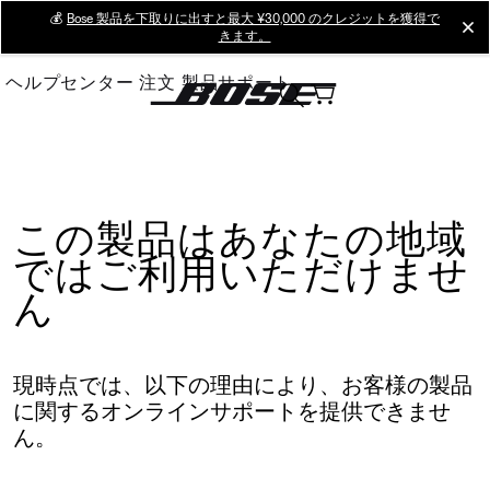
Skip
💰
Bose 製品を下取りに出すと最大 ¥30,000 のクレジットを獲得で
cl
きます。
to
Main
ヘルプセンター
注文
製品サポート
この製品はあなたの地域
ではご利用いただけませ
ん
現時点では、以下の理由により、お客様の製品
に関するオンラインサポートを提供できませ
ん。