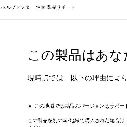
Skip
ヘルプセンター
注文
製品サポート
to
Main
この製品はあな
現時点では、以下の理由によ
この地域では製品のバージョンはサポー
この製品を別の国/地域で購入された場合は