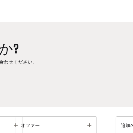
か?
合わせください。
Toggle
Toggle
オファー
追加