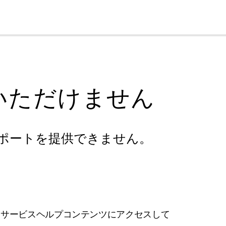
cl
いただけません
ポートを提供できません。
フサービスヘルプコンテンツにアクセスして