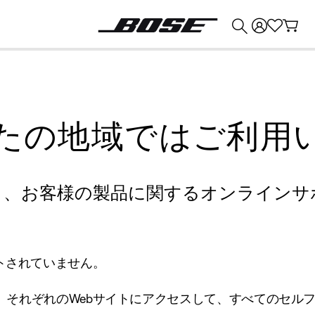
💰
Bose 製品を下取りに出すと最大 ¥30,000 のクレジットを獲得できます。
たの地域ではご利用
り、お客様の製品に関するオンラインサ
トされていません。
、それぞれのWebサイトにアクセスして、すべてのセル