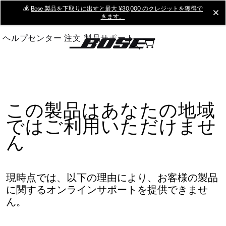
Skip
💰
Bose 製品を下取りに出すと最大 ¥30,000 のクレジットを獲得で
cl
きます。
to
Main
ヘルプセンター
注文
製品サポート
この製品はあなたの地域
ではご利用いただけませ
ん
現時点では、以下の理由により、お客様の製品
に関するオンラインサポートを提供できませ
ん。