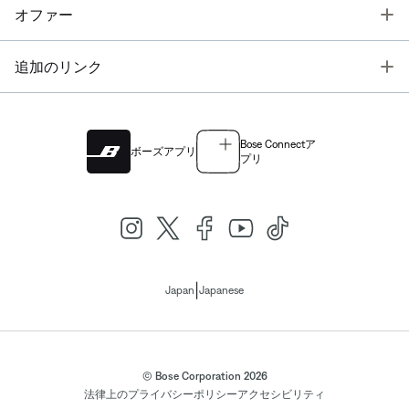
T
オファー
T
追加のリンク
Bose Connectア
ボーズアプリ
プリ
|
Japan
Japanese
© Bose Corporation 2026
法律上の
プライバシーポリシー
アクセシビリティ