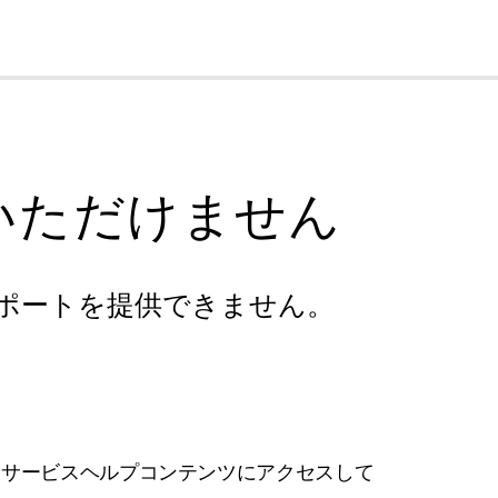
cl
いただけません
ポートを提供できません。
フサービスヘルプコンテンツにアクセスして