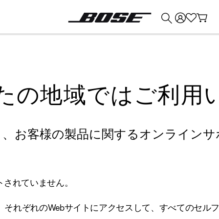
💰
Bose 製品を下取りに出すと最大 ¥30,000 のクレジットを獲得できます。
たの地域ではご利用
り、お客様の製品に関するオンラインサ
トされていません。
、それぞれのWebサイトにアクセスして、すべてのセル