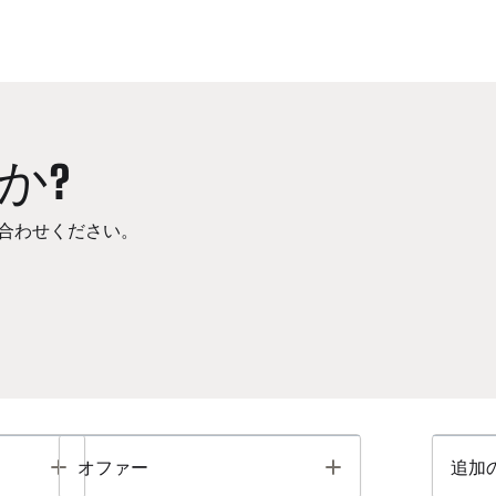
か?
合わせください。
Toggle
Toggle
オファー
追加