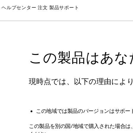
Skip
ヘルプセンター
注文
製品サポート
to
Main
この製品はあな
現時点では、以下の理由によ
この地域では製品のバージョンはサポー
この製品を別の国/地域で購入された場合は