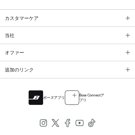
T
カスタマーケア
T
当社
T
オファー
T
追加のリンク
Bose Connectア
ボーズアプリ
プリ