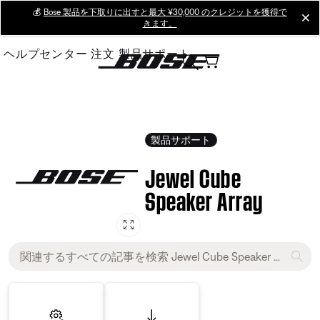
Skip
💰
Bose 製品を下取りに出すと最大 ¥30,000 のクレジットを獲得で
cl
きます。
to
Main
ヘルプセンター
注文
製品サポート
製品サポート
Jewel Cube
Speaker Array