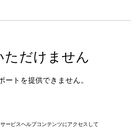
cl
いただけません
ポートを提供できません。
フサービスヘルプコンテンツにアクセスして