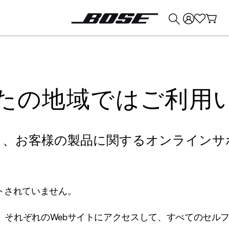
💰
Bose 製品を下取りに出すと最大 ¥30,000 のクレジットを獲得できます。
たの地域ではご利用
り、お客様の製品に関するオンラインサ
トされていません。
、それぞれのWebサイトにアクセスして、すべてのセル