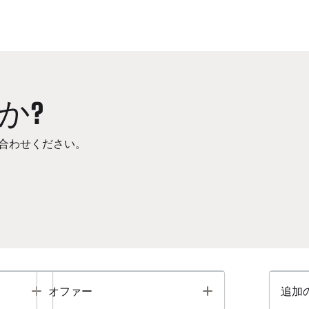
か?
合わせください。
Toggle
Toggle
オファー
追加