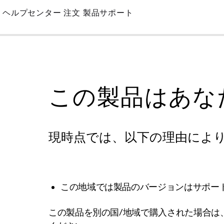
Skip
ヘルプセンター
注文
製品サポート
to
Main
この製品はあな
現時点では、以下の理由によ
この地域では製品のバージョンはサポー
この製品を別の国/地域で購入された場合は