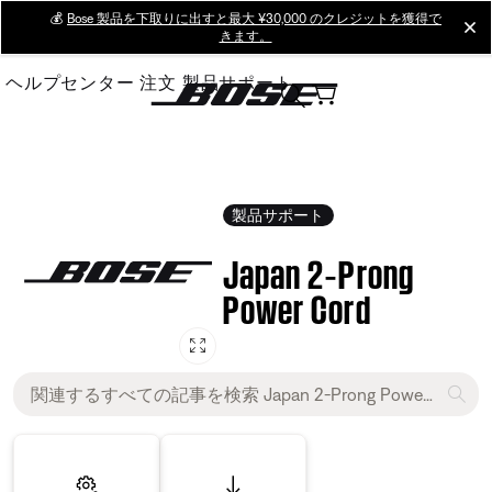
Skip
💰
Bose 製品を下取りに出すと最大 ¥30,000 のクレジットを獲得で
cl
きます。
to
Main
ヘルプセンター
注文
製品サポート
製品サポート
Japan 2‑Prong
Power Cord