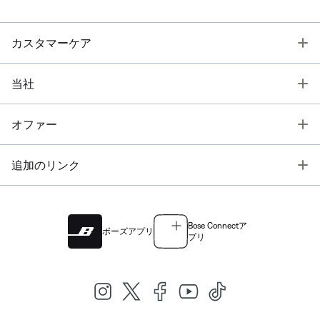
T
カスタマーケア
T
当社
T
オファー
T
追加のリンク
Bose Connectア
ボーズアプリ
プリ