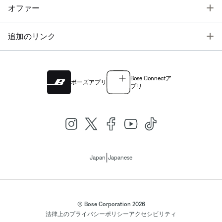
T
オファー
T
追加のリンク
Bose Connectア
ボーズアプリ
プリ
|
Japan
Japanese
© Bose Corporation 2026
法律上の
プライバシーポリシー
アクセシビリティ