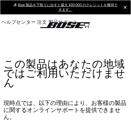
Skip
💰
Bose 製品を下取りに出すと最大 ¥30,000 のクレジットを獲得で
cl
きます。
to
Main
ヘルプセンター
注文
製品サポート
この製品はあなたの地域
ではご利用いただけませ
ん
現時点では、以下の理由により、お客様の製品
に関するオンラインサポートを提供できませ
ん。