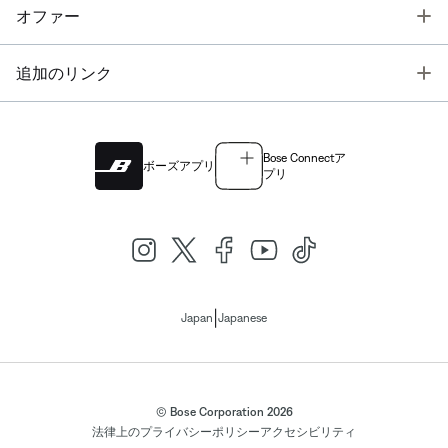
T
オファー
T
追加のリンク
Bose Connectア
ボーズアプリ
プリ
|
Japan
Japanese
© Bose Corporation 2026
法律上の
プライバシーポリシー
アクセシビリティ