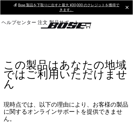
Skip
💰
Bose 製品を下取りに出すと最大 ¥30,000 のクレジットを獲得で
cl
きます。
to
Main
ヘルプセンター
注文
製品サポート
この製品はあなたの地域
ではご利用いただけませ
ん
現時点では、以下の理由により、お客様の製品
に関するオンラインサポートを提供できませ
ん。