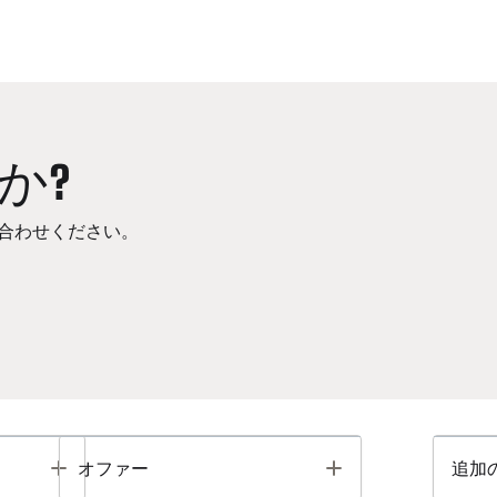
か?
合わせください。
Toggle
Toggle
オファー
追加