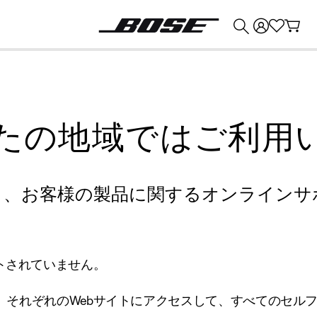
💰
Bose 製品を下取りに出すと最大 ¥30,000 のクレジットを獲得できます。
たの地域ではご利用
り、お客様の製品に関するオンラインサ
トされていません。
、それぞれのWebサイトにアクセスして、すべてのセル