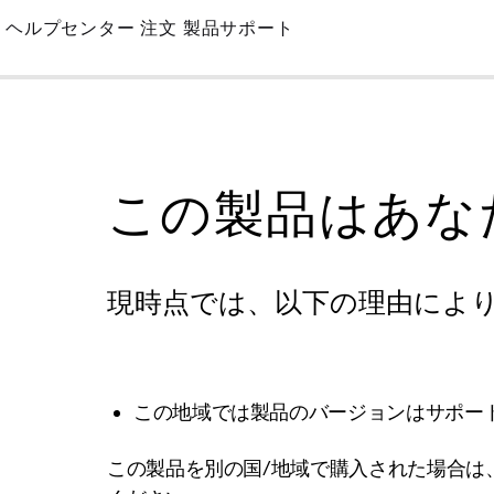
Skip
ヘルプセンター
注文
製品サポート
to
Main
この製品はあな
現時点では、以下の理由によ
この地域では製品のバージョンはサポー
この製品を別の国/地域で購入された場合は