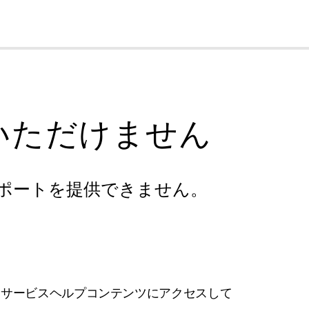
cl
いただけません
ポートを提供できません。
フサービスヘルプコンテンツにアクセスして