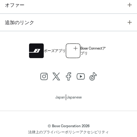
T
オファー
T
追加のリンク
Bose Connectア
ボーズアプリ
プリ
|
Japan
Japanese
© Bose Corporation 2026
法律上の
プライバシーポリシー
アクセシビリティ