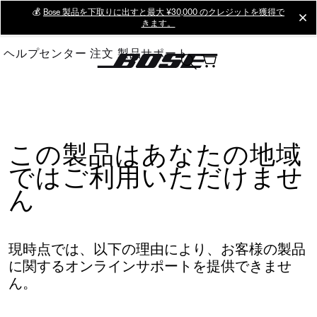
Skip
💰
Bose 製品を下取りに出すと最大 ¥30,000 のクレジットを獲得で
cl
きます。
to
Main
ヘルプセンター
注文
製品サポート
この製品はあなたの地域
ではご利用いただけませ
ん
現時点では、以下の理由により、お客様の製品
に関するオンラインサポートを提供できませ
ん。