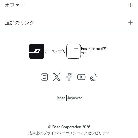
T
オファー
T
追加のリンク
Bose Connectア
ボーズアプリ
プリ
|
Japan
Japanese
© Bose Corporation 2026
法律上の
プライバシーポリシー
アクセシビリティ