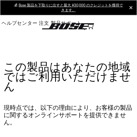
Skip
💰
Bose 製品を下取りに出すと最大 ¥30,000 のクレジットを獲得で
cl
きます。
to
Main
ヘルプセンター
注文
製品サポート
この製品はあなたの地域
ではご利用いただけませ
ん
現時点では、以下の理由により、お客様の製品
に関するオンラインサポートを提供できませ
ん。