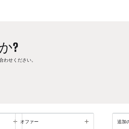
か?
合わせください。
Toggle
Toggle
オファー
追加