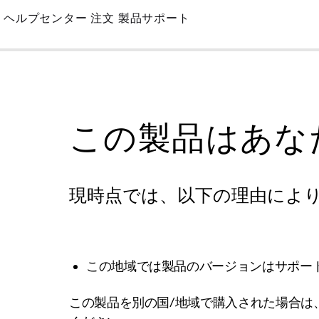
Skip
ヘルプセンター
注文
製品サポート
to
Main
この製品はあな
現時点では、以下の理由によ
この地域では製品のバージョンはサポー
この製品を別の国/地域で購入された場合は