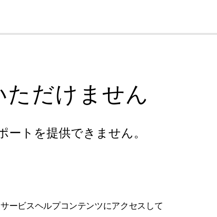
cl
いただけません
ポートを提供できません。
フサービスヘルプコンテンツにアクセスして