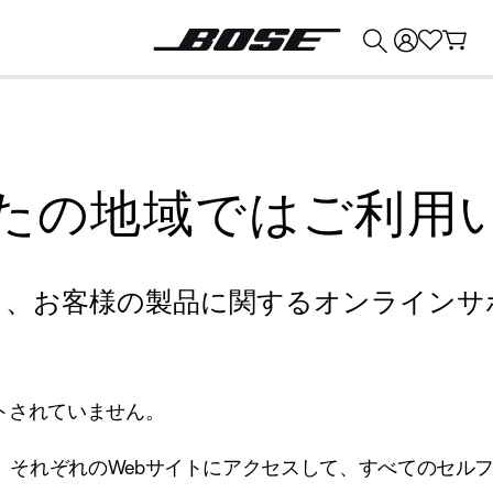
💰
Bose 製品を下取りに出すと最大 ¥30,000 のクレジットを獲得できます。
たの地域ではご利用
り、お客様の製品に関するオンラインサ
トされていません。
、それぞれのWebサイトにアクセスして、すべてのセル