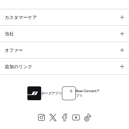
T
カスタマーケア
T
当社
T
オファー
T
追加のリンク
Bose Connectア
ボーズアプリ
プリ