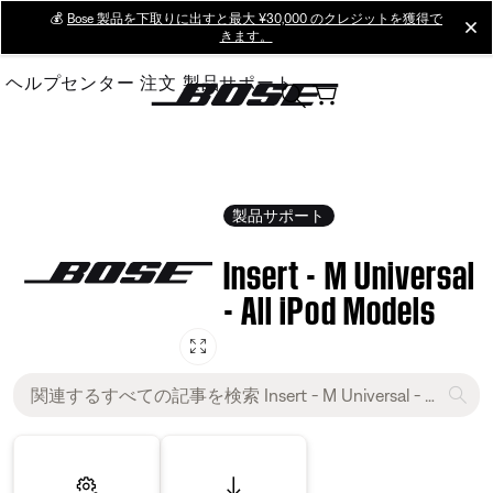
Skip
💰
Bose 製品を下取りに出すと最大 ¥30,000 のクレジットを獲得で
cl
きます。
to
Main
ヘルプセンター
注文
製品サポート
製品サポート
Insert - M Universal
- All iPod Models