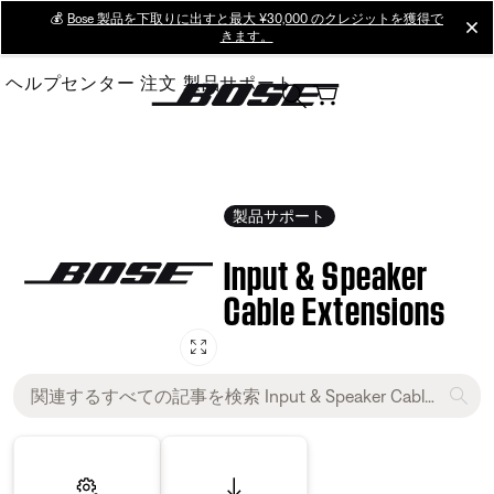
Skip
💰
Bose 製品を下取りに出すと最大 ¥30,000 のクレジットを獲得で
cl
きます。
to
Main
ヘルプセンター
注文
製品サポート
製品サポート
Input & Speaker
Cable Extensions