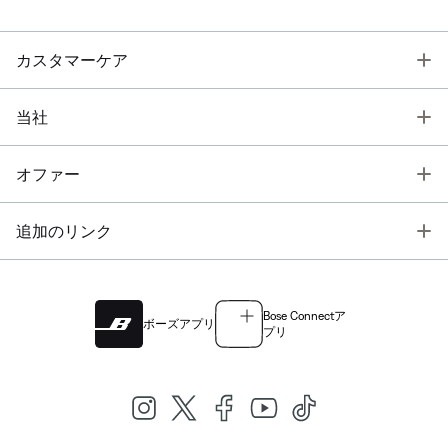
T
カスタマーケア
T
当社
T
オファー
T
追加のリンク
Bose Connectア
ボーズアプリ
プリ