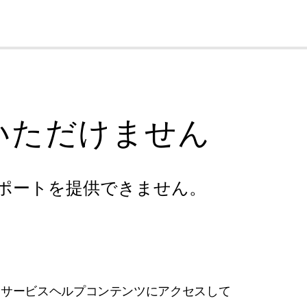
cl
いただけません
ポートを提供できません。
フサービスヘルプコンテンツにアクセスして