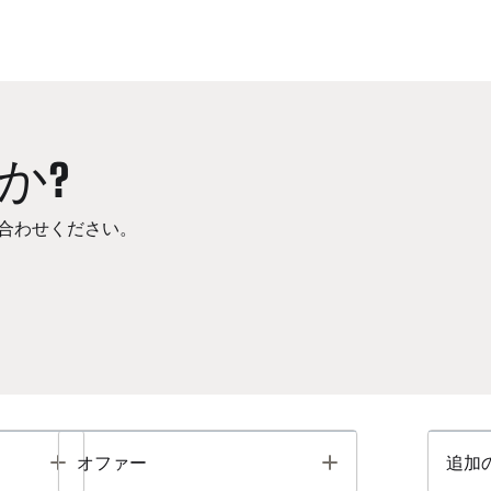
か?
合わせください。
Toggle
Toggle
オファー
追加