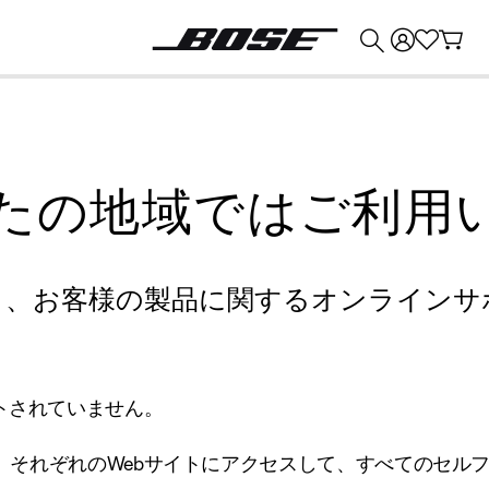
💰
Bose 製品を下取りに出すと最大 ¥30,000 のクレジットを獲得できます。
たの地域ではご利用
り、お客様の製品に関するオンラインサ
トされていません。
、それぞれのWebサイトにアクセスして、すべてのセル