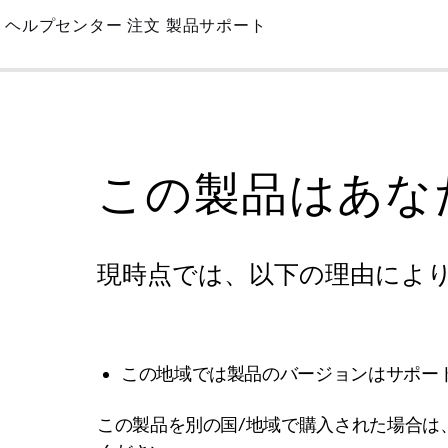
Skip
ヘルプセンター
注文
製品サポート
to
Main
この製品はあな
現時点では、以下の理由によ
この地域では製品のバージョンはサポー
この製品を別の国/地域で購入された場合は