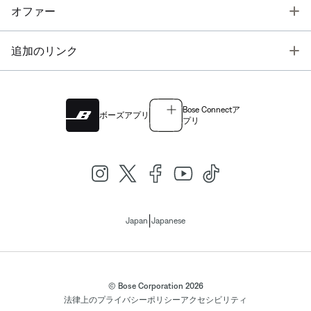
T
オファー
T
追加のリンク
Bose Connectア
ボーズアプリ
プリ
|
Japan
Japanese
© Bose Corporation 2026
法律上の
プライバシーポリシー
アクセシビリティ