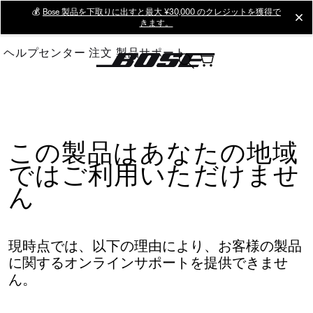
Skip
💰
Bose 製品を下取りに出すと最大 ¥30,000 のクレジットを獲得で
cl
きます。
to
Main
ヘルプセンター
注文
製品サポート
この製品はあなたの地域
ではご利用いただけませ
ん
現時点では、以下の理由により、お客様の製品
に関するオンラインサポートを提供できませ
ん。