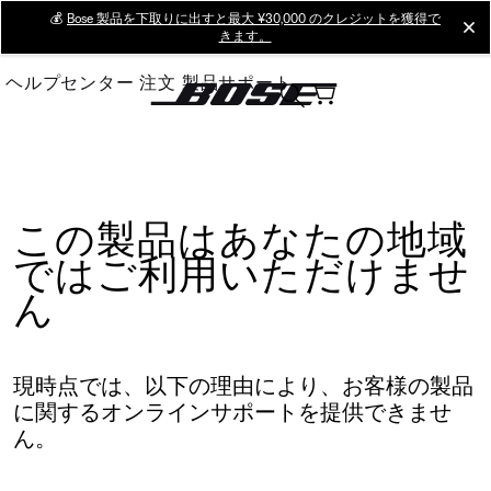
Skip
💰
Bose 製品を下取りに出すと最大 ¥30,000 のクレジットを獲得で
cl
きます。
to
Main
ヘルプセンター
注文
製品サポート
この製品はあなたの地域
ではご利用いただけませ
ん
現時点では、以下の理由により、お客様の製品
に関するオンラインサポートを提供できませ
ん。