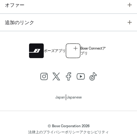
T
オファー
T
追加のリンク
Bose Connectア
ボーズアプリ
プリ
|
Japan
Japanese
© Bose Corporation 2026
法律上の
プライバシーポリシー
アクセシビリティ