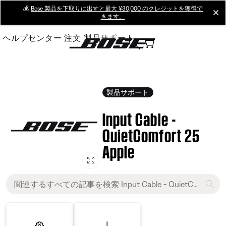
Skip
💰
Bose 製品を下取りに出すと最大 ¥30,000 のクレジットを獲得で
cl
きます。
to
Main
ヘルプセンター
注文
製品サポート
製品サポート
Input Cable -
QuietComfort 25
Apple