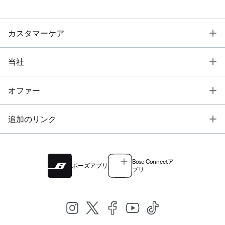
T
カスタマーケア
T
当社
T
オファー
T
追加のリンク
Bose Connectア
ボーズアプリ
プリ