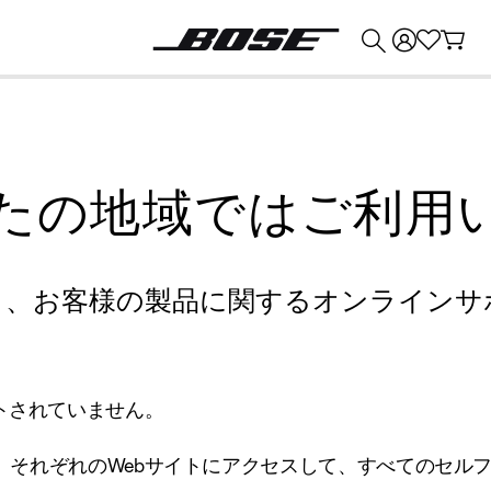
💰
Bose 製品を下取りに出すと最大 ¥30,000 のクレジットを獲得できます。
たの地域ではご利用
り、お客様の製品に関するオンラインサ
トされていません。
、それぞれのWebサイトにアクセスして、すべてのセル