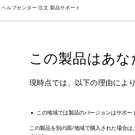
Skip
ヘルプセンター
注文
製品サポート
to
Main
この製品はあな
現時点では、以下の理由によ
この地域では製品のバージョンはサポー
この製品を別の国/地域で購入された場合は