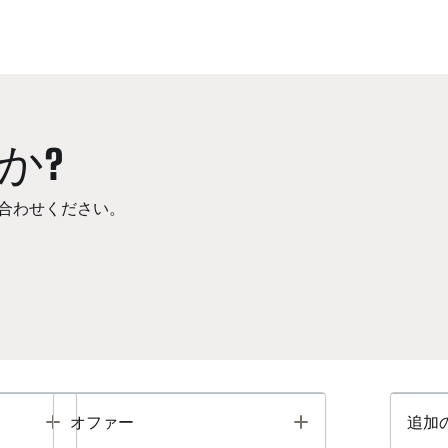
か?
合わせください。
Toggle
Toggle
オファー
追加