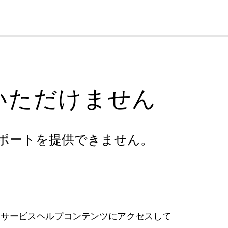
cl
いただけません
ポートを提供できません。
フサービスヘルプコンテンツにアクセスして