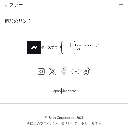
T
オファー
T
追加のリンク
Bose Connectア
ボーズアプリ
プリ
|
Japan
Japanese
© Bose Corporation 2026
法律上の
プライバシーポリシー
アクセシビリティ