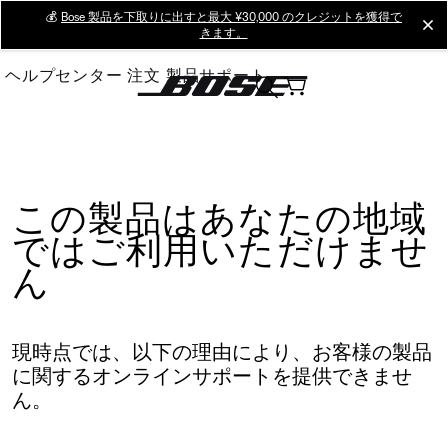
Skip
💰
Bose 製品を下取りに出すと最大 ¥30,000 のクレジットを獲得で
cl
きます。
to
Main
ヘルプセンター
注文
製品サポート
この製品はあなたの地域
ではご利用いただけませ
ん
現時点では、以下の理由により、お客様の製品
に関するオンラインサポートを提供できませ
ん。