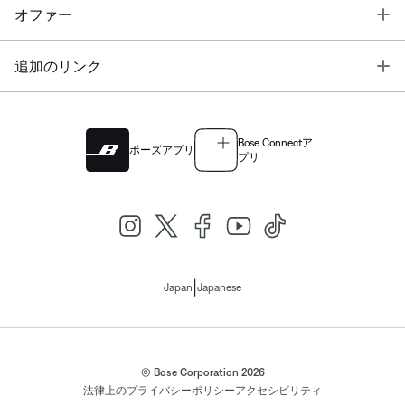
T
オファー
T
追加のリンク
Bose Connectア
ボーズアプリ
プリ
|
Japan
Japanese
© Bose Corporation 2026
法律上の
プライバシーポリシー
アクセシビリティ