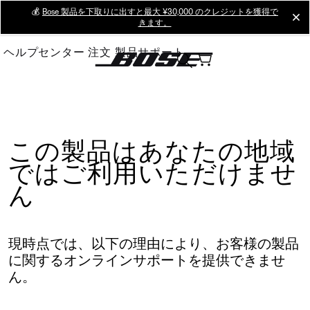
Skip
💰
Bose 製品を下取りに出すと最大 ¥30,000 のクレジットを獲得で
cl
きます。
to
Main
ヘルプセンター
注文
製品サポート
この製品はあなたの地域
ではご利用いただけませ
ん
現時点では、以下の理由により、お客様の製品
に関するオンラインサポートを提供できませ
ん。