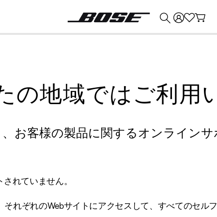
💰
Bose 製品を下取りに出すと最大 ¥30,000 のクレジットを獲得できます。
たの地域ではご利用
り、お客様の製品に関するオンラインサ
トされていません。
、それぞれのWebサイトにアクセスして、すべてのセル