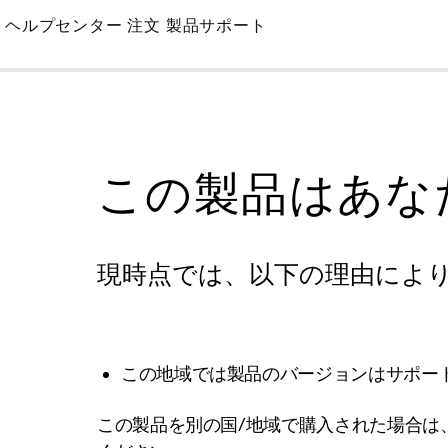
Skip
ヘルプセンター
注文
製品サポート
to
Main
この製品はあな
現時点では、以下の理由によ
この地域では製品のバージョンはサポー
この製品を別の国/地域で購入された場合は