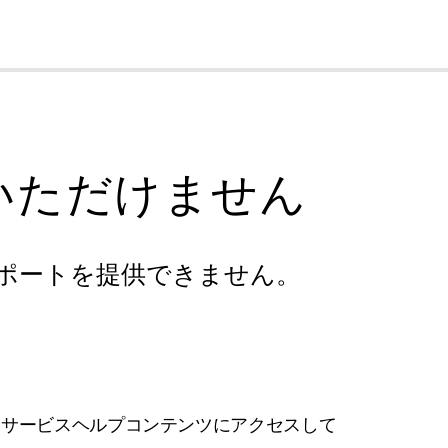
cl
いただけません
ポートを提供できません。
フサービスヘルプコンテンツにアクセスして