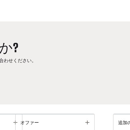
か?
合わせください。
Toggle
Toggle
オファー
追加