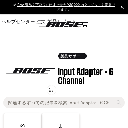
Skip
💰
Bose 製品を下取りに出すと最大 ¥30,000 のクレジットを獲得で
cl
きます。
to
Main
ヘルプセンター
注文
製品サポート
製品サポート
Input Adapter - 6
Channel