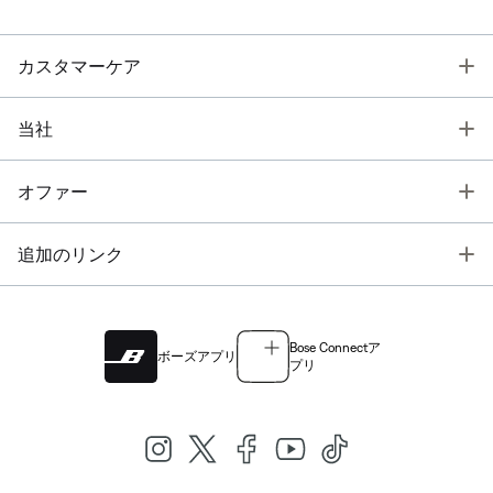
T
カスタマーケア
T
当社
T
オファー
T
追加のリンク
Bose Connectア
ボーズアプリ
プリ