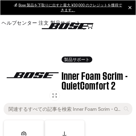
Skip
💰
Bose 製品を下取りに出すと最大 ¥30,000 のクレジットを獲得で
cl
きます。
to
Main
ヘルプセンター
注文
製品サポート
製品サポート
Inner Foam Scrim -
QuietComfort 2