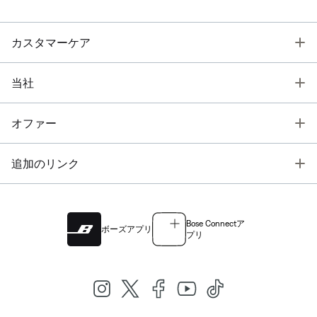
T
カスタマーケア
T
当社
T
オファー
T
追加のリンク
Bose Connectア
ボーズアプリ
プリ