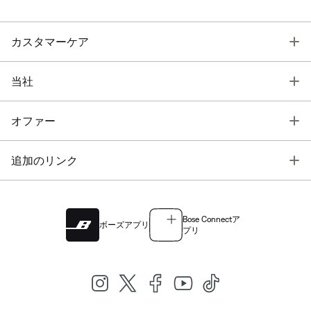
T
カスタマーケア
T
当社
T
オファー
T
追加のリンク
Bose Connectア
ボーズアプリ
プリ