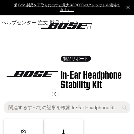
Skip
💰
Bose 製品を下取りに出すと最大 ¥30,000 のクレジットを獲得で
cl
きます。
to
Main
ヘルプセンター
注文
製品サポート
製品サポート
In-Ear Headphone
Stability Kit