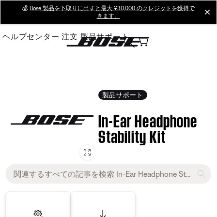
Skip
💰
Bose 製品を下取りに出すと最大 ¥30,000 のクレジットを獲得で
cl
きます。
to
Main
ヘルプセンター
注文
製品サポート
製品サポート
In-Ear Headphone
Stability Kit