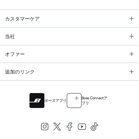
T
カスタマーケア
T
当社
T
オファー
T
追加のリンク
Bose Connectア
ボーズアプリ
プリ