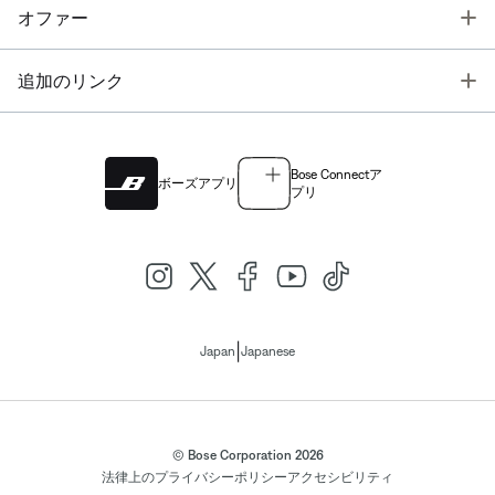
T
オファー
T
追加のリンク
Bose Connectア
ボーズアプリ
プリ
|
Japan
Japanese
© Bose Corporation 2026
法律上の
プライバシーポリシー
アクセシビリティ