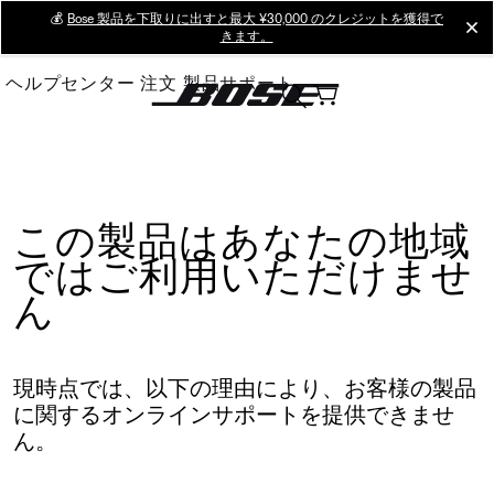
Skip
💰
Bose 製品を下取りに出すと最大 ¥30,000 のクレジットを獲得で
cl
きます。
to
Main
ヘルプセンター
注文
製品サポート
この製品はあなたの地域
ではご利用いただけませ
ん
現時点では、以下の理由により、お客様の製品
に関するオンラインサポートを提供できませ
ん。