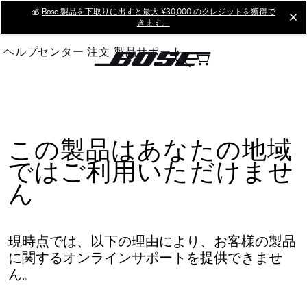
Skip
💰
Bose 製品を下取りに出すと最大 ¥30,000 のクレジットを獲得で
cl
きます。
to
Main
ヘルプセンター
注文
製品サポート
この製品はあなたの地域
ではご利用いただけませ
ん
現時点では、以下の理由により、お客様の製品
に関するオンラインサポートを提供できませ
ん。