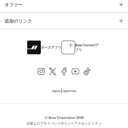
T
オファー
T
追加のリンク
Bose Connectア
ボーズアプリ
プリ
|
Japan
Japanese
© Bose Corporation 2026
法律上の
プライバシーポリシー
アクセシビリティ