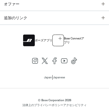
T
オファー
T
追加のリンク
Bose Connectア
ボーズアプリ
プリ
|
Japan
Japanese
© Bose Corporation 2026
法律上の
プライバシーポリシー
アクセシビリティ