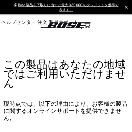
Skip
💰
Bose 製品を下取りに出すと最大 ¥30,000 のクレジットを獲得で
cl
きます。
to
Main
ヘルプセンター
注文
製品サポート
この製品はあなたの地域
ではご利用いただけませ
ん
現時点では、以下の理由により、お客様の製品
に関するオンラインサポートを提供できませ
ん。