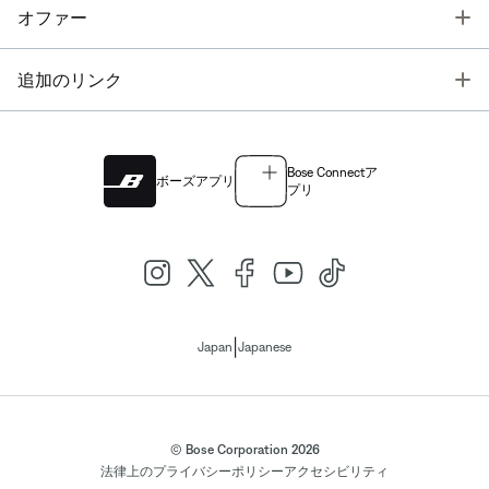
T
オファー
T
追加のリンク
Bose Connectア
ボーズアプリ
プリ
|
Japan
Japanese
© Bose Corporation 2026
法律上の
プライバシーポリシー
アクセシビリティ