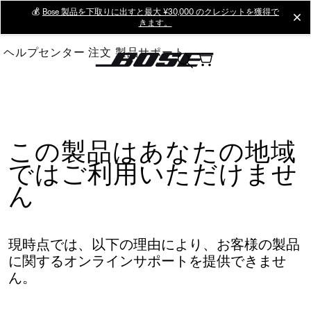
Skip
💰
Bose 製品を下取りに出すと最大 ¥30,000 のクレジットを獲得で
cl
きます。
to
Main
ヘルプセンター
注文
製品サポート
この製品はあなたの地域
ではご利用いただけませ
ん
現時点では、以下の理由により、お客様の製品
に関するオンラインサポートを提供できませ
ん。