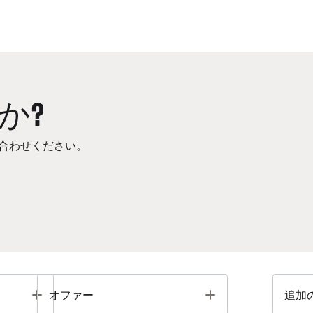
か?
合わせください。
Toggle
Toggle
オファー
追加