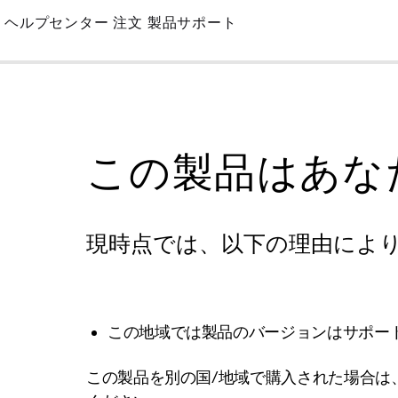
Skip
ヘルプセンター
注文
製品サポート
to
Main
この製品はあな
現時点では、以下の理由によ
この地域では製品のバージョンはサポー
この製品を別の国/地域で購入された場合は