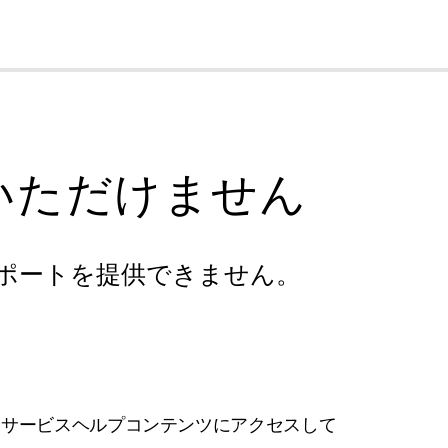
cl
いただけません
ポートを提供できません。
フサービスヘルプコンテンツにアクセスして