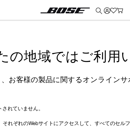
💰
Bose 製品を下取りに出すと最大 ¥30,000 のクレジットを獲得できます。
たの地域ではご利用
り、お客様の製品に関するオンラインサ
トされていません。
、それぞれのWebサイトにアクセスして、すべてのセル