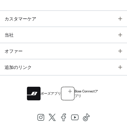
T
カスタマーケア
T
当社
T
オファー
T
追加のリンク
Bose Connectア
ボーズアプリ
プリ