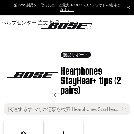
Skip
💰
Bose 製品を下取りに出すと最大 ¥30,000 のクレジットを獲得で
cl
きます。
to
Main
ヘルプセンター
注文
製品サポート
製品サポート
Hearphones
StayHear+ tips (2
pairs)