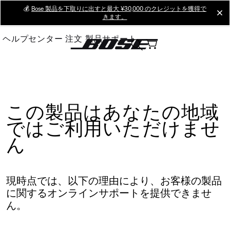
Skip
💰
Bose 製品を下取りに出すと最大 ¥30,000 のクレジットを獲得で
cl
きます。
to
Main
ヘルプセンター
注文
製品サポート
この製品はあなたの地域
ではご利用いただけませ
ん
現時点では、以下の理由により、お客様の製品
に関するオンラインサポートを提供できませ
ん。