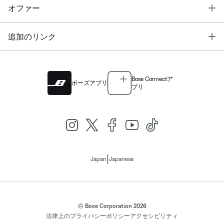
T
オファー
T
追加のリンク
Bose Connectア
ボーズアプリ
プリ
|
Japan
Japanese
© Bose Corporation 2026
法律上の
プライバシーポリシー
アクセシビリティ