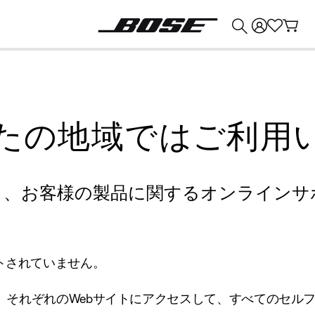
💰
Bose 製品を下取りに出すと最大 ¥30,000 のクレジットを獲得できます。
たの地域ではご利用
り、お客様の製品に関するオンラインサ
トされていません。
、それぞれのWebサイトにアクセスして、すべてのセル