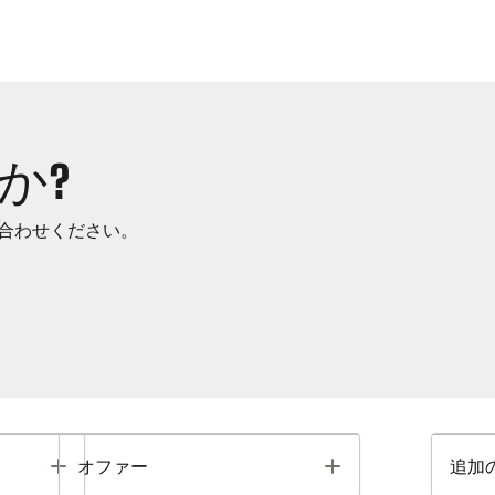
か?
合わせください。
Toggle
Toggle
オファー
追加