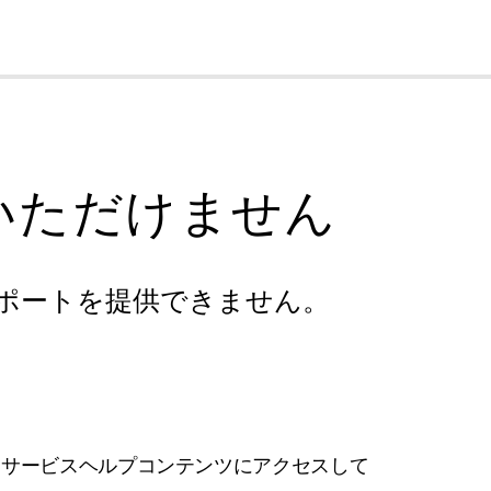
cl
いただけません
ポートを提供できません。
フサービスヘルプコンテンツにアクセスして