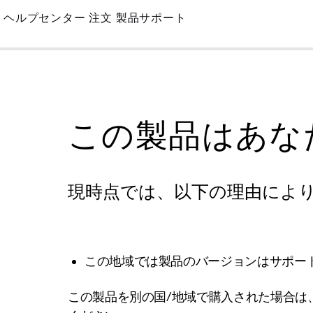
Skip
ヘルプセンター
注文
製品サポート
to
Main
この製品はあな
現時点では、以下の理由によ
この地域では製品のバージョンはサポー
この製品を別の国/地域で購入された場合は