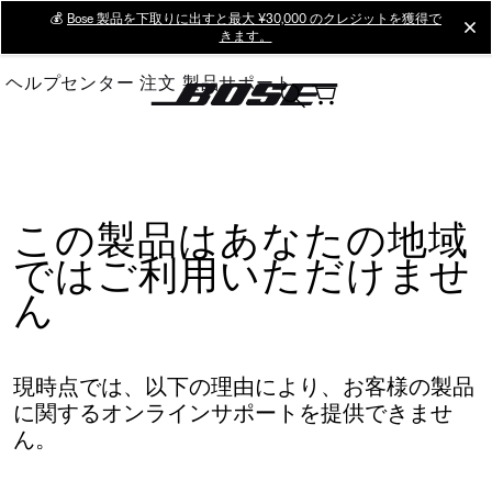
Skip
💰
Bose 製品を下取りに出すと最大 ¥30,000 のクレジットを獲得で
cl
きます。
to
Main
ヘルプセンター
注文
製品サポート
この製品はあなたの地域
ではご利用いただけませ
ん
現時点では、以下の理由により、お客様の製品
に関するオンラインサポートを提供できませ
ん。