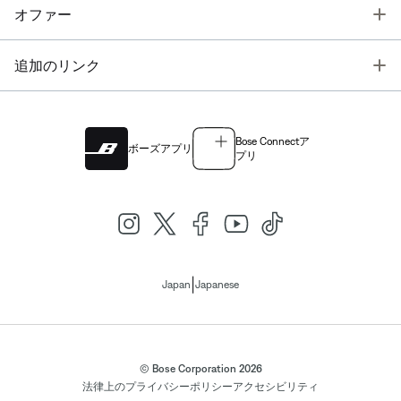
T
オファー
T
追加のリンク
Bose Connectア
ボーズアプリ
プリ
|
Japan
Japanese
© Bose Corporation 2026
法律上の
プライバシーポリシー
アクセシビリティ