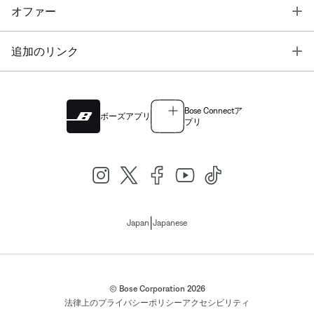
T
オファー
T
追加のリンク
Bose Connectア
ボーズアプリ
プリ
|
Japan
Japanese
© Bose Corporation 2026
法律上の
プライバシーポリシー
アクセシビリティ