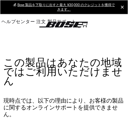
Skip
💰
Bose 製品を下取りに出すと最大 ¥30,000 のクレジットを獲得で
cl
きます。
to
Main
ヘルプセンター
注文
製品サポート
この製品はあなたの地域
ではご利用いただけませ
ん
現時点では、以下の理由により、お客様の製品
に関するオンラインサポートを提供できませ
ん。