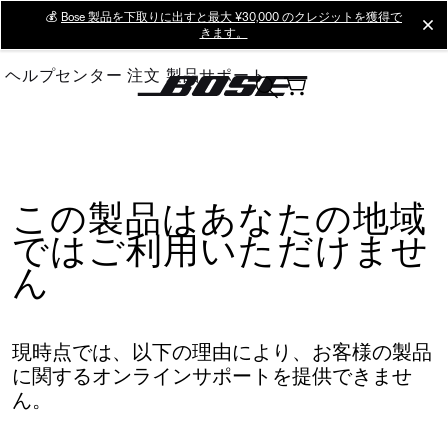
Skip
💰
Bose 製品を下取りに出すと最大 ¥30,000 のクレジットを獲得で
cl
きます。
to
Main
ヘルプセンター
注文
製品サポート
この製品はあなたの地域
ではご利用いただけませ
ん
現時点では、以下の理由により、お客様の製品
に関するオンラインサポートを提供できませ
ん。