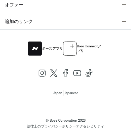
T
オファー
T
追加のリンク
Bose Connectア
ボーズアプリ
プリ
|
Japan
Japanese
© Bose Corporation 2026
法律上の
プライバシーポリシー
アクセシビリティ